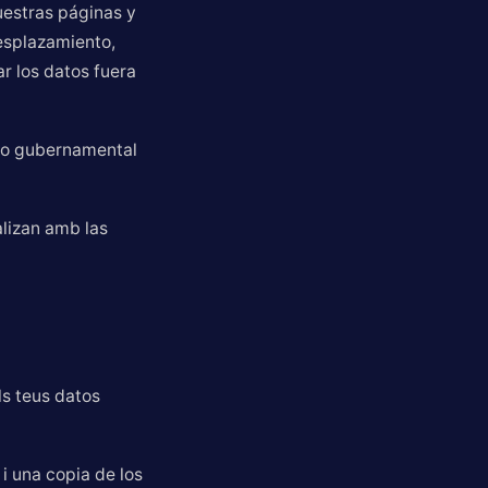
uestras páginas y
desplazamiento,
ar los datos fuera
ento gubernamental
alizan amb las
ls teus datos
i una copia de los