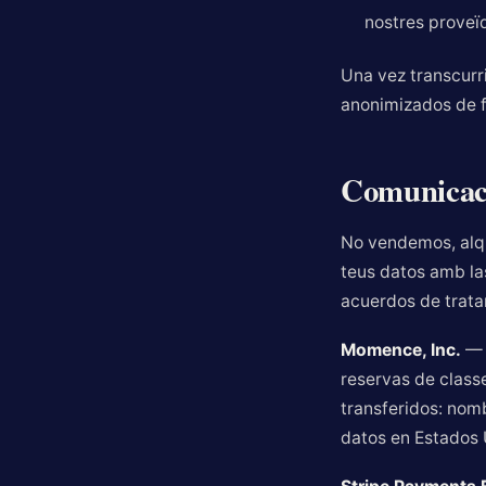
nostres proveï
Una vez transcurri
anonimizados de 
Comunicaci
No vendemos, alqu
teus datos amb la
acuerdos de tratam
Momence, Inc.
— P
reservas de classe
transferidos: nomb
datos en Estados 