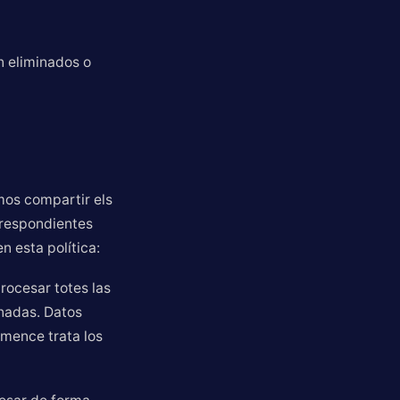
n eliminados o
mos compartir els
rrespondientes
n esta política:
rocesar totes las
onadas. Datos
omence trata los