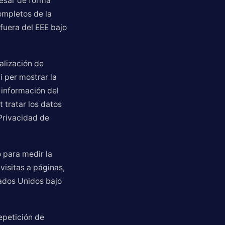
esar de forma
ompletos de la
 fuera del EEE bajo
ualización de
i per mostrar la
 información del
 tratar los datos
Privacidad de
o para medir la
visitas a páginas,
tados Unidos bajo
epetición de