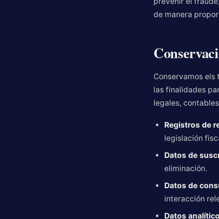
prevenir el fraude
de manera propor
Conservaci
Conservamos els t
las finalidades pa
legales, contables
Registros de r
legislación fis
Datos de suscr
eliminación.
Datos de consu
interacción rel
Datos analítico