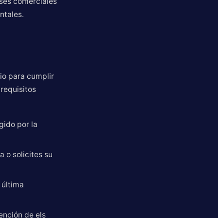
reses comerciales
ntales.
io para cumplir
 requisitos
gido por la
 o solicites su
 última
ención de els