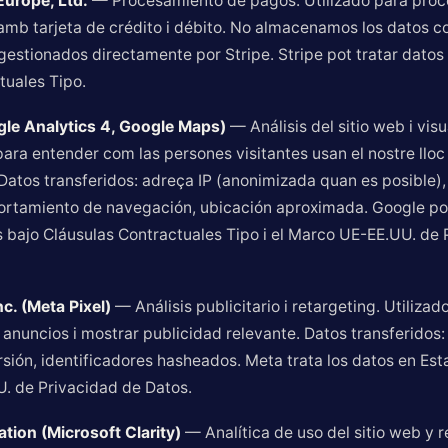
Europe, Ltd.
— Procesamiento de pagos. Utilizado para proc
amb tarjeta de crédito i débito. No almacenamos los datos c
 gestionados directamente por Stripe. Stripe pot tratar datos
tuales Tipo.
le Analytics 4, Google Maps)
— Análisis del sitio web i vis
ara entender com las persones visitantes usan el nostre lloc 
Datos transferidos: adreça IP (anonimizada quan es posible),
ortamiento de navegación, ubicación aproximada. Google pot
 bajo Cláusulas Contractuales Tipo i el Marco UE-EE.UU. de 
c. (Meta Pixel)
— Análisis publicitario i retargeting. Utilizad
 anuncios i mostrar publicidad relevante. Datos transferidos: 
sión, identificadores hasheados. Meta trata los datos en Es
. de Privacidad de Datos.
tion (Microsoft Clarity)
— Analítica de uso del sitio web y r