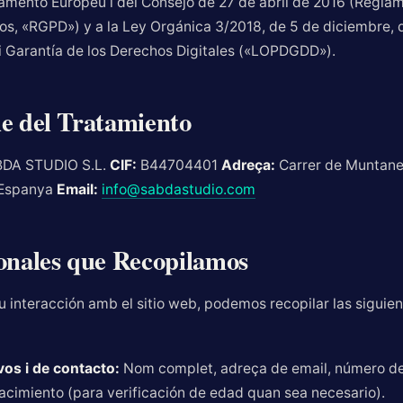
amento Europeu i del Consejo de 27 de abril de 2016 (Regla
os, «RGPD») y a la Ley Orgánica 3/2018, de 5 de diciembre, 
i Garantía de los Derechos Digitales («LOPDGDD»).
e del Tratamiento
DA STUDIO S.L.
CIF:
B44704401
Adreça:
Carrer de Muntaner
 Espanya
Email:
info@sabdastudio.com
onales que Recopilamos
 interacción amb el sitio web, podemos recopilar las siguie
vos i de contacto:
Nom complet, adreça de email, número de
nacimiento (para verificación de edad quan sea necesario).