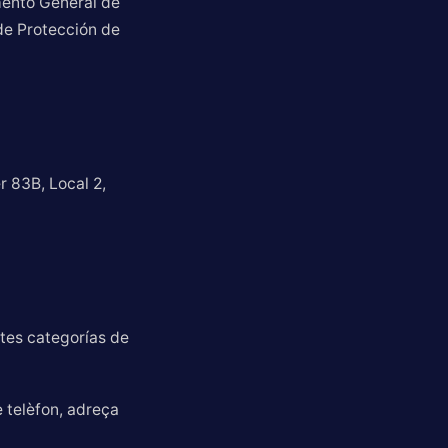
mento General de
de Protección de
 83B, Local 2,
ntes categorías de
 telèfon, adreça