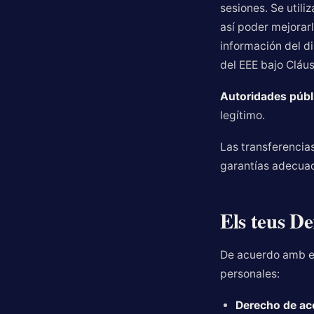
sesiones. Se util
así poder mejorarl
información del di
del EEE bajo Cláu
Autoridades públ
legítimo.
Las transferencia
garantías adecuad
Els teus D
De acuerdo amb el
personales:
Derecho de ac