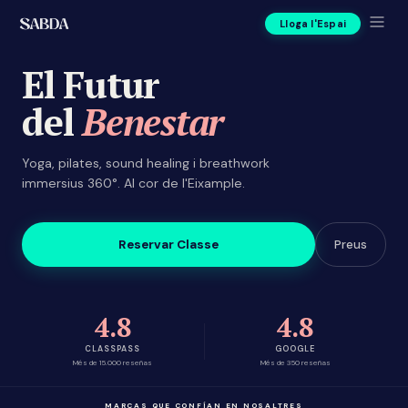
Lloga l'Espai
El Futur
del
Benestar
Yoga, pilates, sound healing i breathwork
immersius 360°. Al cor de l'Eixample.
Reservar Classe
Preus
4.8
4.8
CLASSPASS
GOOGLE
Més de 15.000 reseñas
Més de 350 reseñas
MARCAS QUE CONFÍAN EN NOSALTRES