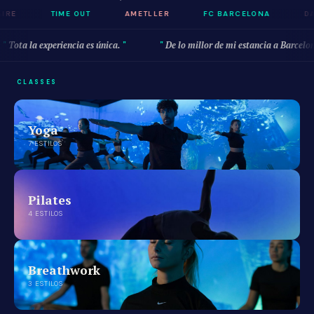
IRE
TIME OUT
AMETLLER
FC BARCELONA
DA
Tota la experiencia es única.
De lo millor de mi estancia a Barcel
CLASSES
Yoga
7 ESTILOS
Pilates
4 ESTILOS
Breathwork
3 ESTILOS