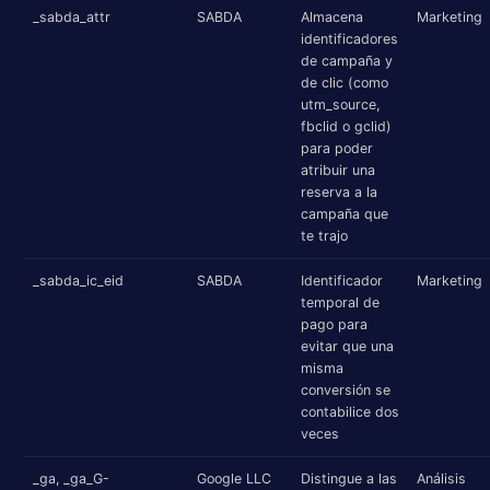
_sabda_attr
SABDA
Almacena
Marketing
identificadores
de campaña y
de clic (como
utm_source,
fbclid o gclid)
para poder
atribuir una
reserva a la
campaña que
te trajo
_sabda_ic_eid
SABDA
Identificador
Marketing
temporal de
pago para
evitar que una
misma
conversión se
contabilice dos
veces
_ga, _ga_G-
Google LLC
Distingue a las
Análisis