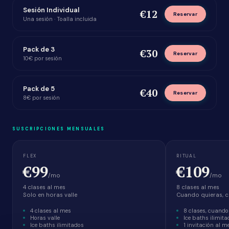
Sesión Individual
€12
Reservar
Una sesión · Toalla incluida
Pack de 3
€30
Reservar
10€ por sesión
Pack de 5
€40
Reservar
8€ por sesión
SUSCRIPCIONES MENSUALES
FLEX
RITUAL
€99
€109
/mo
/mo
4 clases al mes
8 clases al mes
Solo en horas valle
Cuando quieras, c
4 clases al mes
8 clases, cuando
Horas valle
Ice baths ilimit
Ice baths ilimitados
1 invitación al m