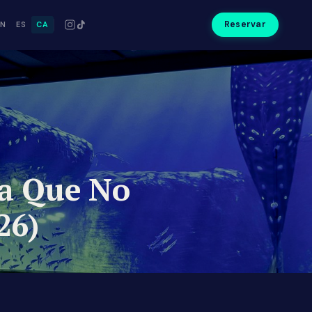
Reservar
EN
ES
CA
na Que No
26)