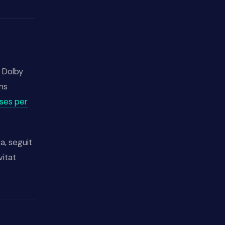
 Dolby
ns
sses per
a, seguit
vitat