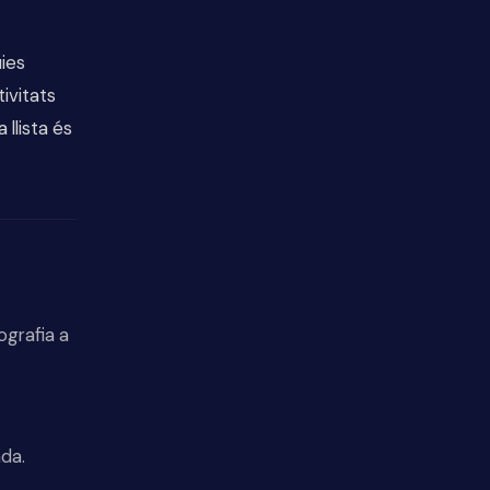
uies
ivitats
llista és
ografia a
.
ada.