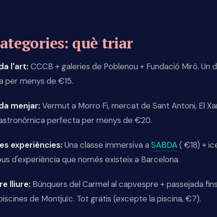
ategories: què triar
da l'art:
CCCB + galeries de Poblenou + Fundació Miró. Un d
ra per menys de €15.
ada menjar:
Vermut a Morro Fi, mercat de Sant Antoni, El X
gastronòmica perfecta per menys de €20.
es experiències:
Una classe immersiva a
SABDA
( €18) + ic
tipus d'experiència que només existeix a Barcelona.
re lliure:
Búnquers del Carmel al capvespre + passejada fins
iscines de Montjuïc. Tot gratis (excepte la piscina, €7).