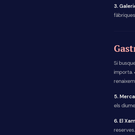
3. Galer
fàbriques
Gast
Si busque
importa.
renaixem
5. Merca
els dium
6. El Xa
reserves.