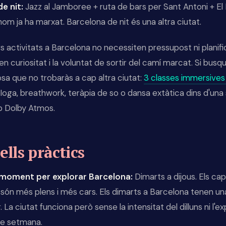
de nit:
Jazz al Jamboree + ruta de bars per Sant Antoni + El
om ja ha marxat. Barcelona de nit és una altra ciutat.
rs activitats a Barcelona no necessiten pressupost ni planifi
n curiositat i la voluntat de sortir del camí marcat. Si busq
sa que no trobaràs a cap altra ciutat:
3 classes immersive
. Ioga, breathwork, teràpia de so o dansa extàtica dins d'una
 Dolby Atmos.
lls pràctics
r moment per explorar Barcelona:
Dimarts a dijous. Els ca
són més plens i més cars. Els dimarts a Barcelona tenen un
. La ciutat funciona però sense la intensitat del dilluns ni l'e
de setmana.