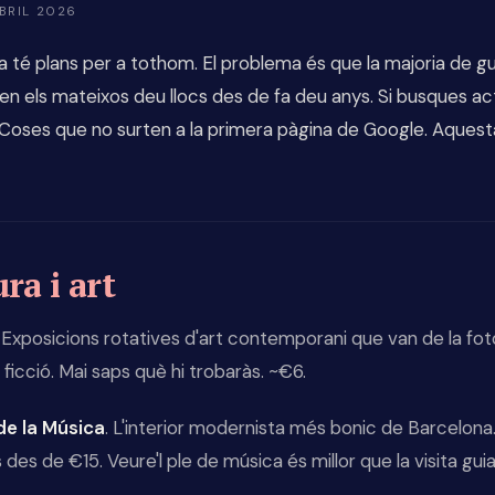
ABRIL 2026
 té plans per a tothom. El problema és que la majoria de g
 els mateixos deu llocs des de fa deu anys. Si busques act
. Coses que no surten a la primera pàgina de Google. Aquesta 
ra i art
. Exposicions rotatives d'art contemporani que van de la fot
a ficció. Mai saps què hi trobaràs. ~€6.
 de la Música
. L'interior modernista més bonic de Barcelona
des de €15. Veure'l ple de música és millor que la visita gui