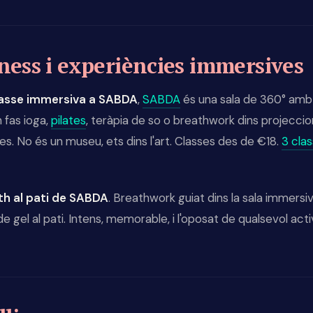
ness i experiències immersives
lasse immersiva a SABDA
,
SABDA
és una sala de 360° amb
 fas ioga,
pilates
, teràpia de so o breathwork dins projeccio
s. No és un museu, ets dins l'art. Classes des de €18.
3 cla
ath al pati de SABDA
. Breathwork guiat dins la sala immersiv
e gel al pati. Intens, memorable, i l'oposat de qualsevol acti