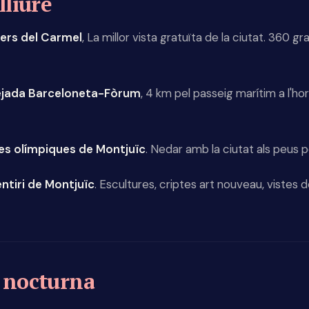
lliure
ers del Carmel
, La millor vista gratuïta de la ciutat. 360 g
sejada Barceloneta-Fòrum
, 4 km pel passeig marítim a l'ho
ines olímpiques de Montjuïc
. Nedar amb la ciutat als peus 
ntiri de Montjuïc
. Escultures, criptes art nouveau, vistes d
 nocturna