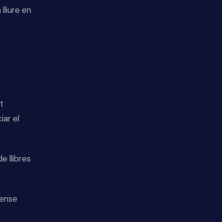
lliure en
t
iar el
de llibres
Sense