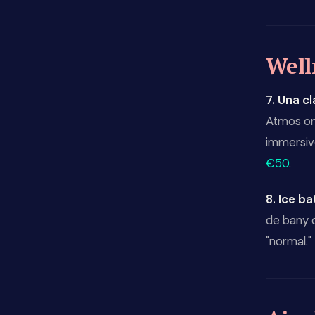
Well
7. Una c
Atmos on
immersive
€50
.
8. Ice b
de bany d
"normal."