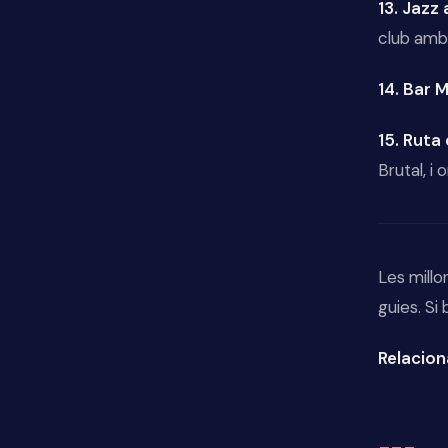
13. Jazz
club amb
14. Bar 
15. Ruta
Brutal, i o
Les millo
guies. Si
Relacion
---