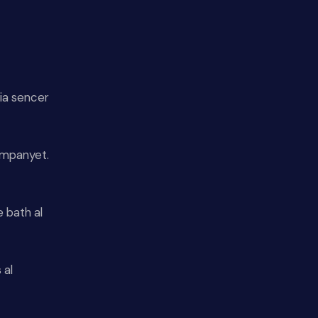
ia sencer
ampanyet.
e bath al
 al