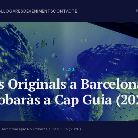
S
LLOGAR
ESDEVENIMENTS
CONTACTE
BLOG
ts Originals a Barcelo
obaràs a Cap Guia (20
 a Barcelona Que No Trobaràs a Cap Guia (2026)