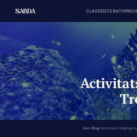
CLASSES
ICE BATH
PREU
Activita
Tr
Inici
/
Blog
/
Activitats Originals