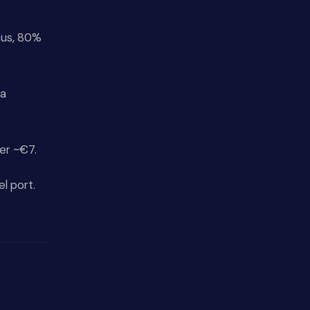
raus, 80%
ra
per ~€7.
el port.