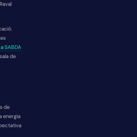
 Raval
cació.
ues
s a SABDA
 sala de
ps de
a energia
xpectativa