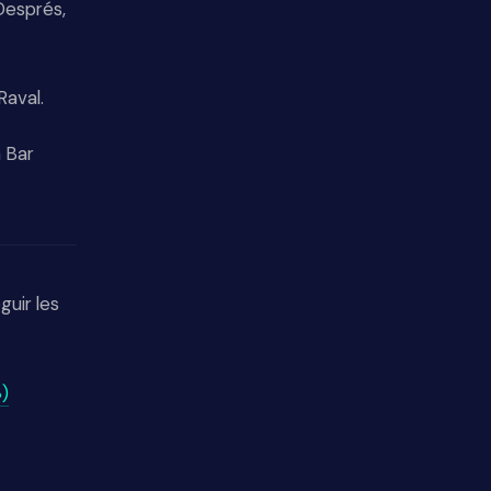
 Després,
Raval.
a Bar
guir les
)