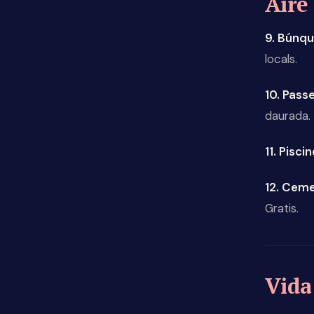
Aire 
9. Búnqu
locals.
10. Pas
daurada.
11. Pisc
12. Ceme
Gratis.
Vida