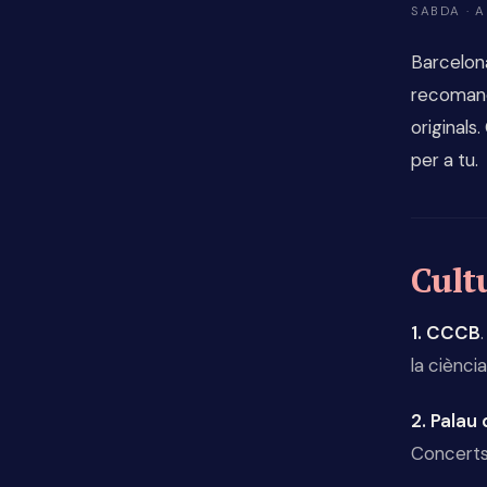
SABDA · 
Barcelona
recomanen
originals
per a tu.
Cultu
1. CCCB
la ciènci
2. Palau
Concerts 