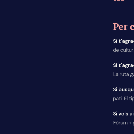
Per c
Si t'agra
de cultu
Si t'agr
La ruta 
Si busqu
pati. El 
Si vols ai
Fòrum + p