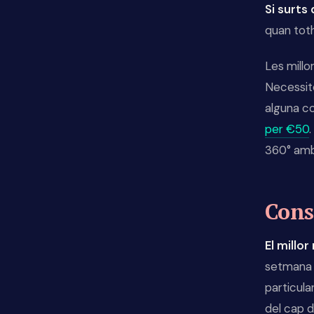
Si surts 
quan toth
Les millo
Necessite
alguna co
per €50
360° amb
Conse
El millo
setmana 
particular
del cap 