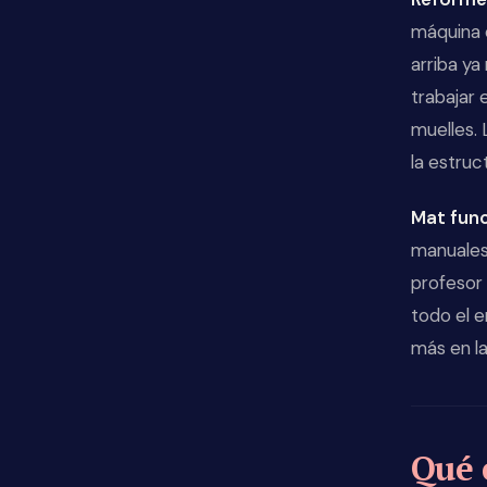
máquina 
arriba ya
trabajar 
muelles. 
la estruct
Mat func
manuales
profesor
todo el e
más en l
Qué 