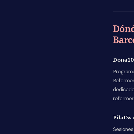
Dónd
Barc
Dona10 
Programa
Reformer
dedicado
reformer
Pilat3s
Sesiones 