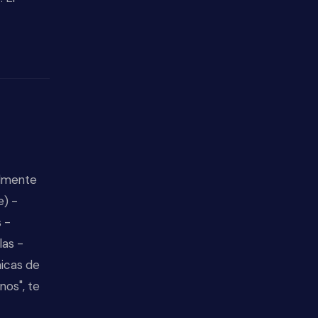
almente
e) -
 -
las -
nicas de
nos", te