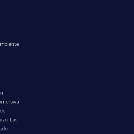
Ambiente
un
inmersiva
 de
azo. Las
esde