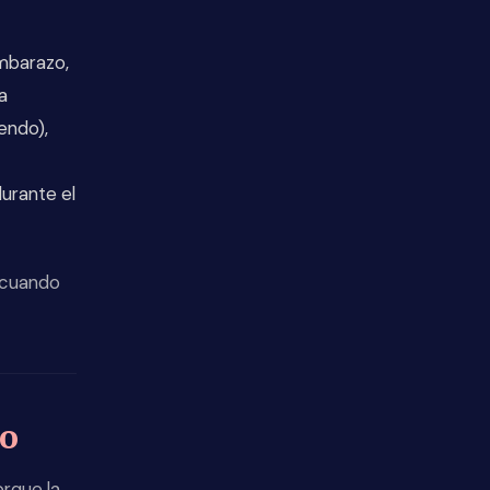
embarazo,
a
endo),
durante el
s cuando
zo
orque la