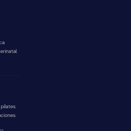
sca
erinatal.
pilates.
aciones.
tu