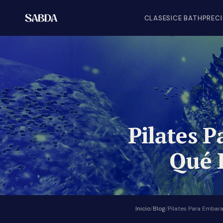
CLASES
ICE BATH
PREC
Pilates 
Qué E
Inicio
/
Blog
/
Pilates Para Embar