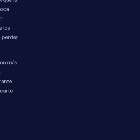
boca
te
e los
n perder
 son más
n
rante
ocarte