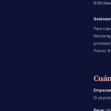
€18/clas
Sesione
Para cas
fisiotera
profesion
Precio: 
Cuán
Empezar
Si ya pra
Parar:
Mu