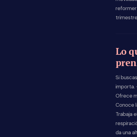
reformer 
trimestre
Lo q
pren
Si busca
importa.
Ofrece m
Conoce la
Trabaja e
respiraci
da una al