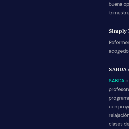
buena opc
trimestre
Simply 
Reformer
acogedor,
SABDA 
SABDA
of
profesor
programa 
con proy
relajaci
clases de