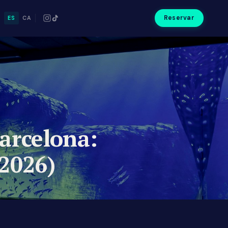
Reservar
N
ES
CA
arcelona:
(2026)