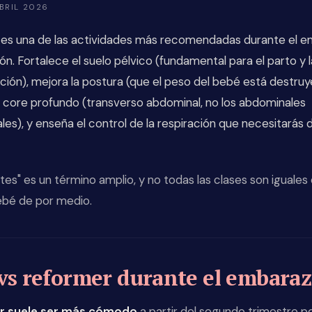
ABRIL 2026
es es una de las actividades más recomendadas durante el 
ón. Fortalece el suelo pélvico (fundamental para el parto y l
ión), mejora la postura (que el peso del bebé está destruy
l core profundo (transverso abdominal, no los abdominales
ales), y enseña el control de la respiración que necesitarás 
ates" es un término amplio, y no todas las clases son iguale
ebé de por medio.
vs reformer durante el embara
r suele ser más cómodo
a partir del segundo trimestre p