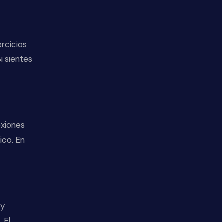
rcicios
i sientes
exiones
ico. En
 y
 El