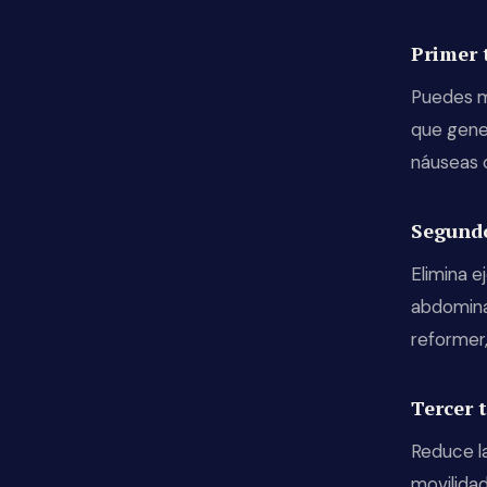
Primer 
Puedes ma
que gener
náuseas o
Segundo
Elimina e
abdominal
reformer,
Tercer 
Reduce la
movilidad