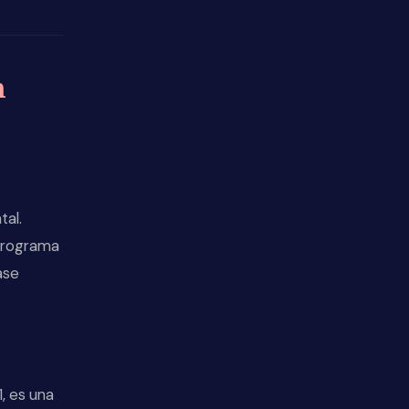
n
tal.
 programa
ase
, es una