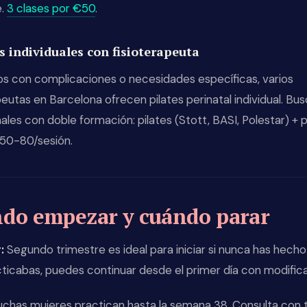
e.
3 clases por €50
.
s individuales con fisioterapeuta
os con complicaciones o necesidades específicas, varios
peutas en Barcelona ofrecen pilates perinatal individual. Bu
ales con doble formación: pilates (Stott, BASI, Polestar) + p
€50-80/sesión.
do empezar y cuándo parar
:
Segundo trimestre es ideal para iniciar si nunca has hecho 
cticabas, puedes continuar desde el primer día con modific
chas mujeres practican hasta la semana 38. Consulta con 