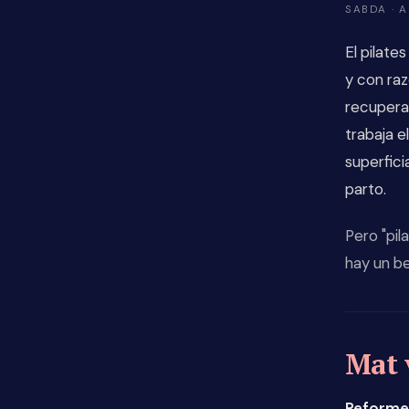
SABDA · 
El pilat
y con raz
recuperac
trabaja e
superfici
parto.
Pero "pil
hay un b
Mat 
Reforme