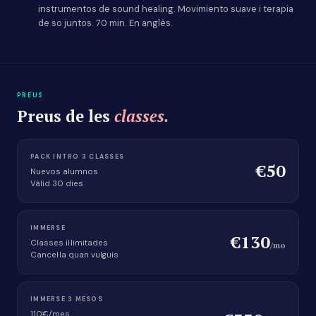
instrumentos de sound healing. Movimiento suave i terapia
de so juntos. 70 min. En anglès.
PREUS
Preus de les
classes.
PACK INTRO 3 CLASSES
€50
Nuevos alumnos
Vàlid 30 dies
IMMERSE
€130
Classes il·limitades
/mo
Cancel·la quan vulguis
IMMERSE 3 MESOS
110€/mes