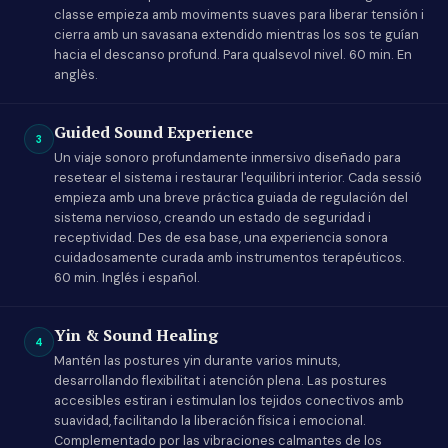
classe empieza amb moviments suaves para liberar tensión i
cierra amb un savasana extendido mientras los sos te guían
hacia el descanso profund. Para qualsevol nivel. 60 min. En
anglès.
Guided Sound Experience
3
Un viaje sonoro profundamente inmersivo diseñado para
resetear el sistema i restaurar l'equilibri interior. Cada sessió
empieza amb una breve práctica guiada de regulación del
sistema nervioso, creando un estado de seguridad i
receptividad. Des de esa base, una experiencia sonora
cuidadosamente curada amb instrumentos terapéuticos.
60 min. Inglés i español.
Yin & Sound Healing
4
Mantén las postures yin durante varios minuts,
desarrollando flexibilitat i atención plena. Las postures
accesibles estiran i estimulan los tejidos conectivos amb
suavidad, facilitando la liberación física i emocional.
Complementado por las vibraciones calmantes de los