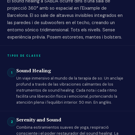
El sound healing a SABDA ocurre dins d'una sala de
projecció 360° amb so espacial en l'Eixample de
Barcelona. El so sale de altaveus invisibles integrados en
las paredes i de subwoofers en el techo, creando un
entorno sónico tridimensional. Tots els nivells. Sense
experiència prèvia. Posem estoretes, mantes i bolsters.
TIPOS DE CLASSE
Sound Healing
1
Un viaje inmersivo al mundo de la terapia de so. Un anclaje
profund a través de las vibraciones calmantes de los
instrumentos de sound healing. Cada nota i cada ritmo
facilita una liberación física i emocional, potenciando la
atención plena i l'equilibri interior. 50 min. En anglès.
Serenity and Sound
2
Combina estiramientos suaves de yoga, respiració
consciente i el poder restaurador del sound healing. La