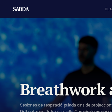
CLA
Breathwork
Sesiones de respiració guiada dins de projeccion
Dolby Atmos. Tots els nivells. Combínalo amb ice 