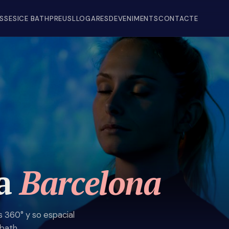
SSES
ICE BATH
PREUS
LLOGAR
ESDEVENIMENTS
CONTACTE
 a
Barcelona
s 360° y so espacial
bath.