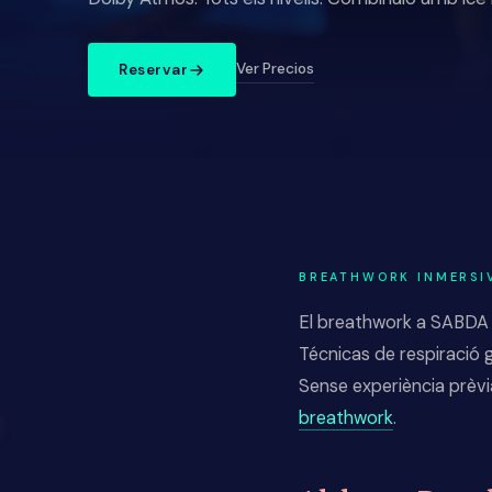
Ver Precios
Reservar
BREATHWORK INMERSI
El breathwork a SABDA o
Técnicas de respiració g
Sense experiència prèvi
breathwork
.