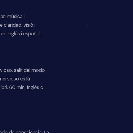
ar, música i
claridad, visió i
n. Inglés i español.
vioso, salir del modo
 nervioso está
bri. 60 min. Inglés o
ado de consciència. La