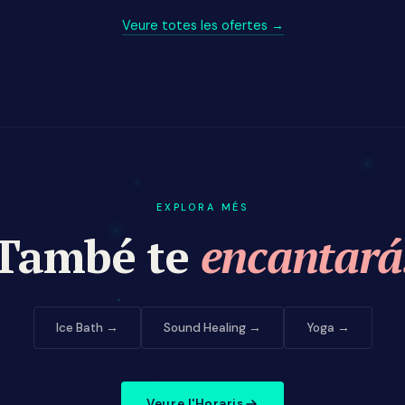
Veure totes les ofertes →
EXPLORA MÉS
També te
encantará
Ice Bath →
Sound Healing →
Yoga →
Veure l'Horaris