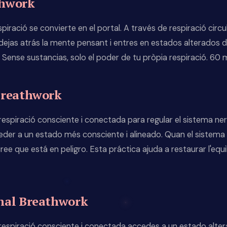
thwork
piració se convierte en el portal. A través de respiració circul
ejas atrás la mente pensant i entres en estados alterados de 
Sense sustancias, solo el poder de tu pròpia respiració. 60 mi
Breathwork
espiració consciente i conectada para regular el sistema ner
eder a un estado més consciente i alineado. Quan el sistema
ee que está en peligro. Esta práctica ajuda a restaurar l'equili
nal Breathwork
respiració consciente i conectada accedes a un estado alter