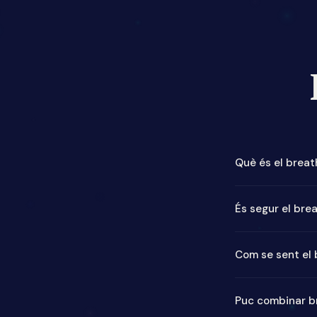
Què és el brea
El breathwork usa
És segur el bre
el estrés, aumen
projeccions 360°
Sí, per a la majo
Com se sent el
historial de con
cada fase.
Las sensaciones 
Puc combinar b
relajación profu