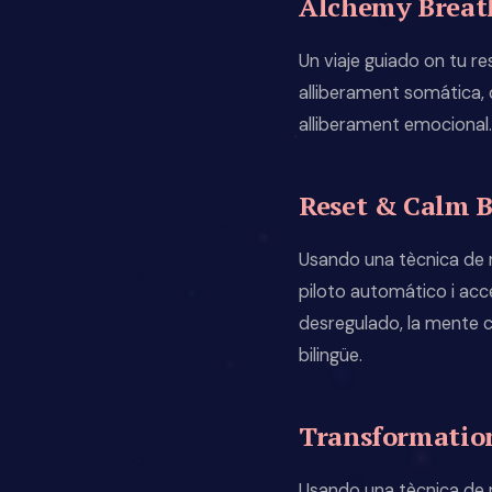
Alchemy Brea
Un viaje guiado on tu res
alliberament somática, d
alliberament emocional. 
Reset & Calm 
Usando una tècnica de r
piloto automático i acc
desregulado, la mente cr
bilingüe.
Transformatio
Usando una tècnica de 