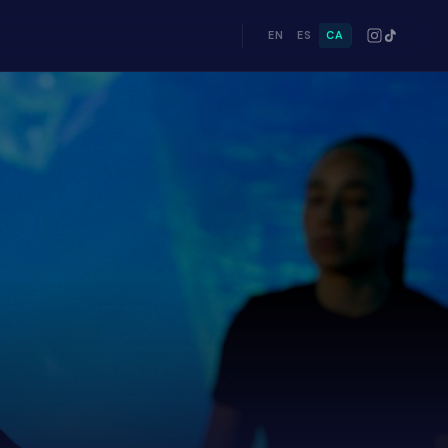
EN
ES
CA