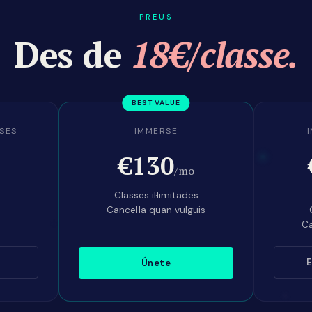
PREUS
Des de
18€/classe.
SSES
IMMERSE
€130
/mo
Classes il·limitades
Cancel·la quan vulguis
Ca
E
Únete