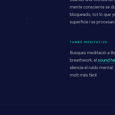
mente consciente se due
bloqueado, tot lo que ya
superficie i se procesan.
TAMBÉ MEDITATIVO
Busques meditació a Ba
breathwork, el
sound he
silencia el ruido mental
molt més fácil.