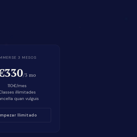
IMMERSE 3 MESOS
€330
/3 mo
110€/mes
Classes il·limitades
ncel·la quan vulguis
mpezar Ilimitado